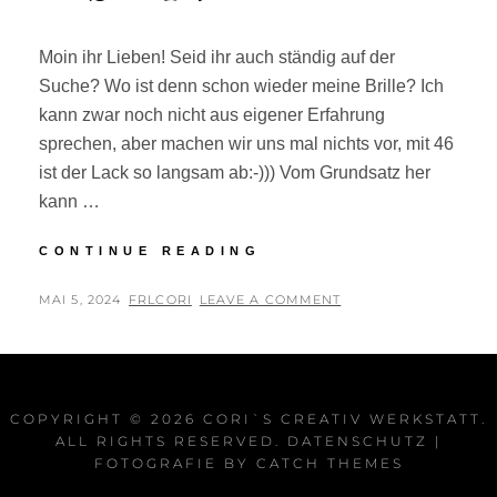
Moin ihr Lieben! Seid ihr auch ständig auf der
Suche? Wo ist denn schon wieder meine Brille? Ich
kann zwar noch nicht aus eigener Erfahrung
sprechen, aber machen wir uns mal nichts vor, mit 46
ist der Lack so langsam ab:-))) Vom Grundsatz her
kann …
BRILLENPARKPLATZ
CONTINUE READING
GESUCHT?
POSTED
BY
MAI 5, 2024
FRLCORI
LEAVE A COMMENT
ON
COPYRIGHT © 2026
CORI`S CREATIV WERKSTATT
.
ALL RIGHTS RESERVED.
DATENSCHUTZ
|
FOTOGRAFIE BY
CATCH THEMES