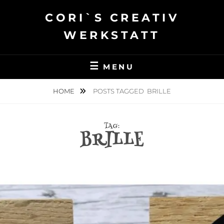
Skip
CORI`S CREATIV
to
content
WERKSTATT
MENU
HOME
POSTS TAGGED
BRILLE
TAG:
BRILLE