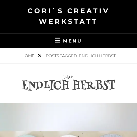
Skip
CORI`S CREATIV
to
content
WERKSTATT
MENU
HOME
POSTS TAGGED
ENDLICH HERBST
TAG:
ENDLICH HERBST