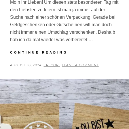
Moin ihr Lieben! Um diesen stets besonderen Tag mit
den Liebsten zu feiern ist man ja immer auf der
Suche nach einer schönen Verpackung. Gerade bei
Geldgeschenken oder Gutscheinen will man doch
nicht immer einen Umschlag verschenken. Deshalb
hab ich da mal wieder was vorbereitet …
HAPPY
CONTINUE READING
BIRTHDAY!
POSTED
BY
AUGUST 18, 2024
FRLCORI
LEAVE A COMMENT
ON