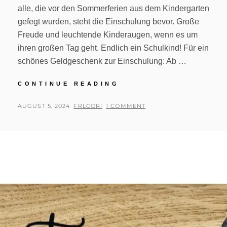
alle, die vor den Sommerferien aus dem Kindergarten
gefegt wurden, steht die Einschulung bevor. Große
Freude und leuchtende Kinderaugen, wenn es um
ihren großen Tag geht. Endlich ein Schulkind! Für ein
schönes Geldgeschenk zur Einschulung: Ab …
ENDLICH
CONTINUE READING
EIN
SCHULKIND
POSTED
BY
AUGUST 5, 2024
FRLCORI
1 COMMENT
ON