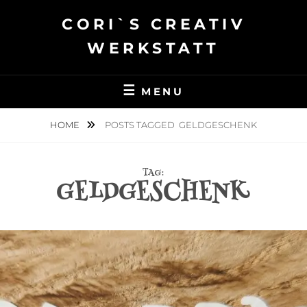
Skip
CORI`S CREATIV
to
content
WERKSTATT
MENU
HOME
POSTS TAGGED
GELDGESCHENK
TAG:
GELDGESCHENK