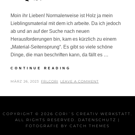
Moin ihr Lieben! Normalerweise ist Holz ja mein
Lieblingsmaterial mit dem ich arbeite. Da ich jedoch
ab und an auf der Suche nach neuen
Herausforderungen bin, kam es kürzlich zu einem
„Material-Seitensprung“. Es gibt so viele schöne
Dinge, die man beschriften kann, da fällt es …
KREATIVE
CONTINUE READING
KERZEN-
KUNST
POSTED
BY
MÄRZ 26, 2023
FRLCORI
LEAVE A COMMENT
ON
COPYRIGHT © 2026
CORI`S CREATIV WERKSTATT
.
ALL RIGHTS RESERVED.
DATENSCHUTZ
|
FOTOGRAFIE BY
CATCH THEMES