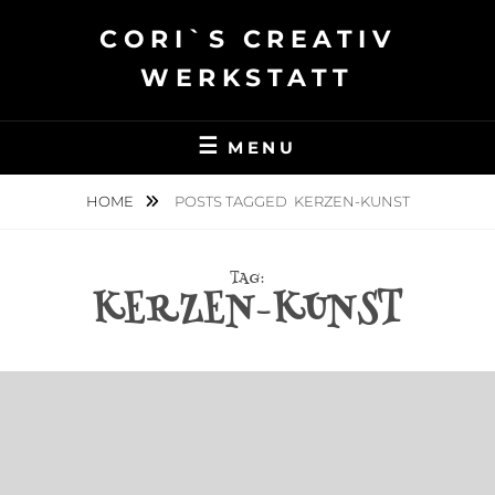
Skip
CORI`S CREATIV
to
content
WERKSTATT
MENU
HOME
POSTS TAGGED
KERZEN-KUNST
TAG:
KERZEN-KUNST