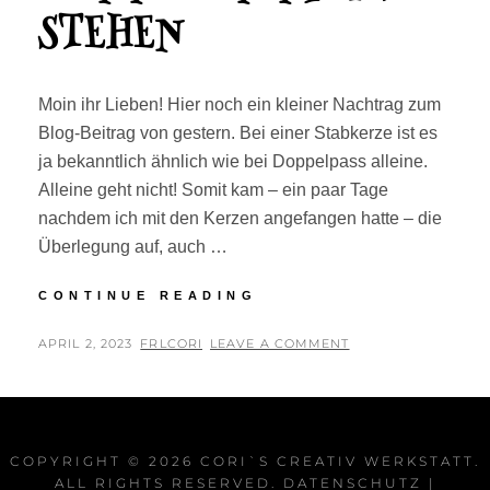
STEHEN
Moin ihr Lieben! Hier noch ein kleiner Nachtrag zum
Blog-Beitrag von gestern. Bei einer Stabkerze ist es
ja bekanntlich ähnlich wie bei Doppelpass alleine.
Alleine geht nicht! Somit kam – ein paar Tage
nachdem ich mit den Kerzen angefangen hatte – die
Überlegung auf, auch …
AUF
CONTINUE READING
EINEM
BEIN
POSTED
BY
APRIL 2, 2023
FRLCORI
LEAVE A COMMENT
KANN
ON
MAN
NICHT
STEHEN
COPYRIGHT © 2026
CORI`S CREATIV WERKSTATT
.
ALL RIGHTS RESERVED.
DATENSCHUTZ
|