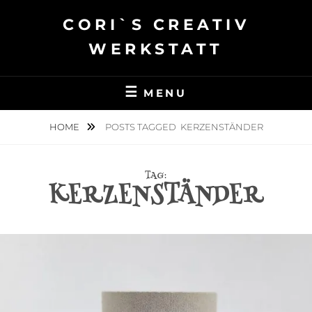
Skip
CORI`S CREATIV
to
content
WERKSTATT
MENU
HOME
POSTS TAGGED
KERZENSTÄNDER
TAG:
KERZENSTÄNDER