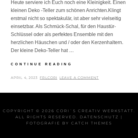
Heute serviere ich Euch noch eine Kleinigkeit. Einen
kleinen Deko -Teller zum schönen Anrichten.Klingt
erstmal nicht so spektakulär, ist aber sehr vielseitig
einsetzbar. Als Schmück-Schal, für den Haustür-
Schlüssel oder als perfektes Ensemble mit den
herzlichen Häuschen und / oder den Kerzenhaltern.
Der kleine Deko-Teller hat …
ES
CONTINUE READING
IST
ANGERICHTET
POSTED
BY
APRIL 4, 2023
FRLCORI
LEAVE A COMMENT
ON
COPYRIGHT © 2026
CORI`S CREATIV WERKSTATT
.
ALL RIGHTS RESERVED.
DATENSCHUTZ
|
FOTOGRAFIE BY
CATCH THEMES