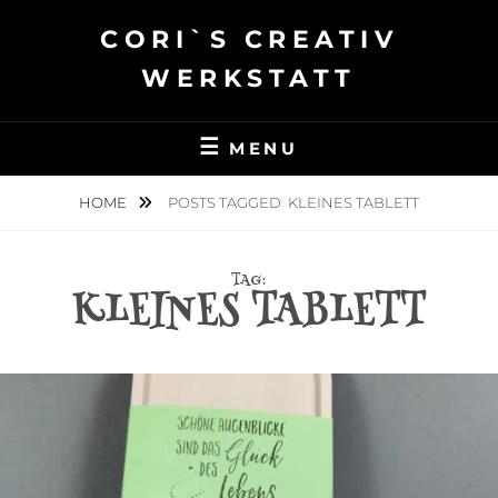
Skip
CORI`S CREATIV
to
content
WERKSTATT
MENU
HOME
POSTS TAGGED
KLEINES TABLETT
TAG:
KLEINES TABLETT