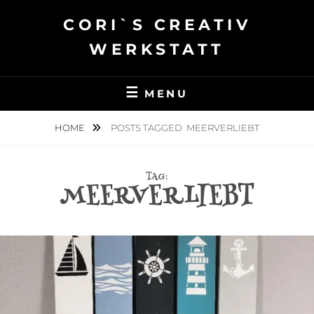
Skip
CORI`S CREATIV
to
content
WERKSTATT
MENU
HOME
POSTS TAGGED
MEERVERLIEBT
TAG:
MEERVERLIEBT