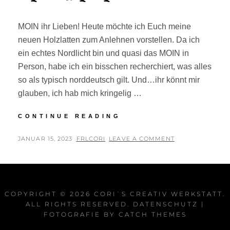
MOIN ihr Lieben! Heute möchte ich Euch meine
neuen Holzlatten zum Anlehnen vorstellen. Da ich
ein echtes Nordlicht bin und quasi das MOIN in
Person, habe ich ein bisschen recherchiert, was alles
so als typisch norddeutsch gilt. Und…ihr könnt mir
glauben, ich hab mich kringelig …
HOLZLATTEN
CONTINUE READING
ZUM
ANLEHNEN
POSTED
BY
JANUAR 15, 2023
FRLCORI
LEAVE A COMMENT
ON
COPYRIGHT © 2026
CORI`S CREATIV WERKSTATT
.
ALL RIGHTS RESERVED.
DATENSCHUTZ
|
FOTOGRAFIE BY
CATCH THEMES