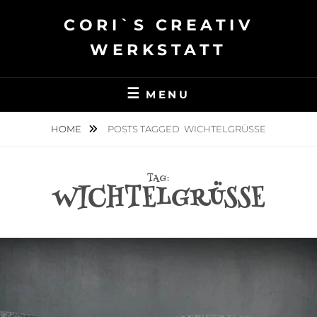
Skip
CORI`S CREATIV
to
content
WERKSTATT
MENU
HOME
POSTS TAGGED
WICHTELGRÜSSE
TAG:
WICHTELGRÜSSE