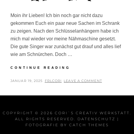
Moin ihr Lieben! Ich bin noch gar nicht dazu
gekommen Euch ein paar neue Sachen im Schrank
zu zeigen. Nach den Schlüsselanhängern habe ich
mich mal wieder vor meine Nähmaschine gesetzt.
Die gute Singer war zunächst gut drauf und alles lief
wie am Schnürchen. Doch …
KLITZEKLEINE
CONTINUE READING
KLEINIGKEITEN
POSTED
BY
JANUAR 19, 2025
FRLCORI
LEAVE A COMMENT
ON
COPYRIGHT © 2026
CORI`S CREATIV WERKSTATT
.
ALL RIGHTS RESERVED.
DATENSCHUTZ
|
FOTOGRAFIE BY
CATCH THEMES