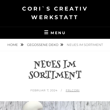
Skip
CORI`S CREATIV
to
content
WERKSTATT
MENU
HOME
GEGOSSENE DEKO
NEUES IM SORTIMENT
NEUES IM
SORTIMENT
POSTED
BY
FEBRUAR 7, 2024
FRLCORI
ON