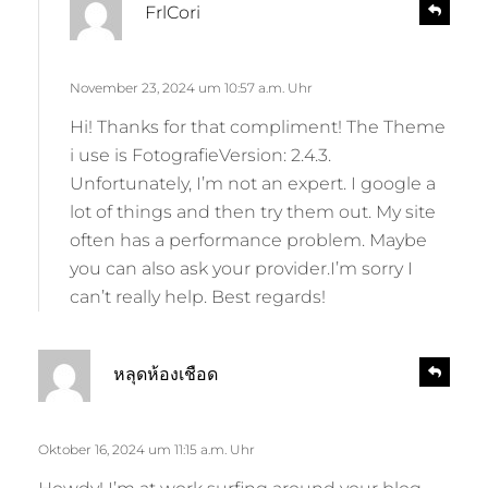
s
R
FrlCori
e
a
p
g
l
t
November 23, 2024 um 10:57 a.m. Uhr
y
:
Hi! Thanks for that compliment! The Theme
i use is FotografieVersion: 2.4.3.
Unfortunately, I’m not an expert. I google a
lot of things and then try them out. My site
often has a performance problem. Maybe
you can also ask your provider.I’m sorry I
can’t really help. Best regards!
s
R
หลุดห้องเชือด
e
a
p
g
l
t
Oktober 16, 2024 um 11:15 a.m. Uhr
y
: