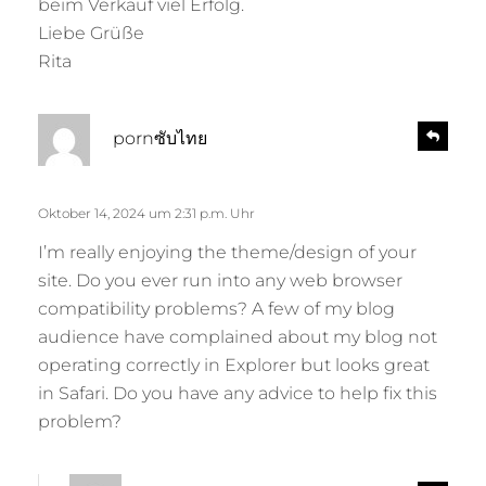
beim Verkauf viel Erfolg.
Liebe Grüße
Rita
s
R
pornซับไทย
e
a
p
g
l
t
Oktober 14, 2024 um 2:31 p.m. Uhr
y
:
I’m really enjoying the theme/design of your
site. Do you ever run into any web browser
compatibility problems? A few of my blog
audience have complained about my blog not
operating correctly in Explorer but looks great
in Safari. Do you have any advice to help fix this
problem?