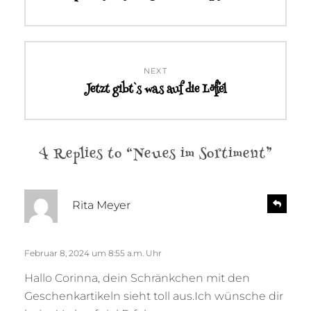
post:
NEXT
Jetzt gibt`s was auf die Löffel
Next
post:
4 Replies to “Neues im Sortiment”
s
R
Rita Meyer
e
a
p
g
l
t
Februar 8, 2024 um 8:55 a.m. Uhr
y
:
Hallo Corinna, dein Schränkchen mit den
Geschenkartikeln sieht toll aus.Ich wünsche dir