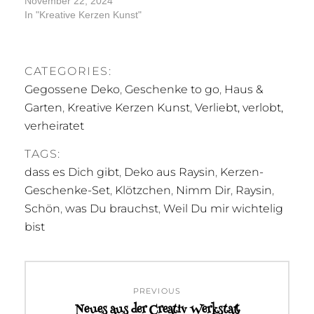
November 22, 2024
In "Kreative Kerzen Kunst"
CATEGORIES:
Gegossene Deko
,
Geschenke to go
,
Haus &
Garten
,
Kreative Kerzen Kunst
,
Verliebt, verlobt,
verheiratet
TAGS:
dass es Dich gibt
,
Deko aus Raysin
,
Kerzen-
Geschenke-Set
,
Klötzchen
,
Nimm Dir
,
Raysin
,
Schön
,
was Du brauchst
,
Weil Du mir wichtelig
bist
Beitragsnavigation
PREVIOUS
Neues aus der Creativ Werkstatt
Previous