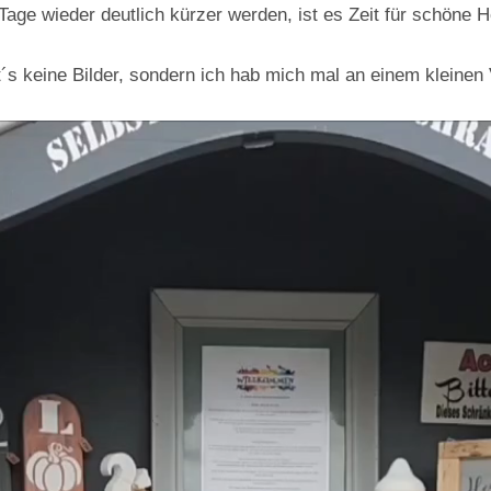
Tage wieder deutlich kürzer werden, ist es Zeit für schöne 
´s keine Bilder, sondern ich hab mich mal an einem kleinen