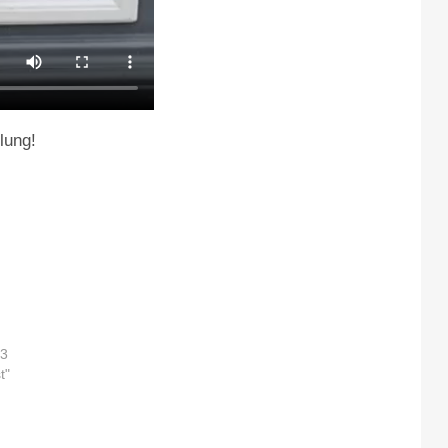
lung!
23
t"