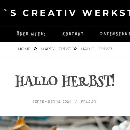
I`S CREATIV WERKS
E
ÜBER MICH:
KONTAKT
DATENSCHU
HOME
HAPPY HERBST
HALLO HERBST!
HALLO HERBST!
POSTED
BY
SEPTEMBER 16, 2024
FRLCORI
ON