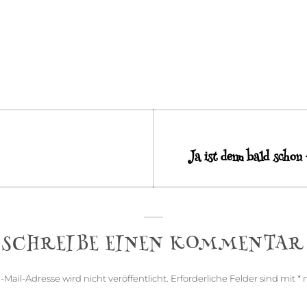
gation
Ja ist denn bald scho
Next
post:
SCHREIBE EINEN KOMMENTAR
-Mail-Adresse wird nicht veröffentlicht.
Erforderliche Felder sind mit
*
m