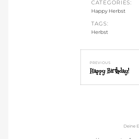
CATEGORIES:
Happy Herbst
TAGS:
Herbst
Beitragsnavi
PREVIOUS
Happy Birthday!
Previous
post:
Deine E