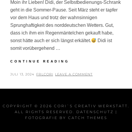
Moin ihr Lieben! Didi, der Selbstbedienungs-Schrank
geht in die Sommer-Pause. Seit März steht er tapfer
vor dem Haus und trotz der wahnsinnigen
Sprunghaftigkeit des norddeutschen Wetters. Gut,
dass ich ihm ein Regenmäntelchen gekauft habe,
sonst hätte auch er sich längst erkältet.
Didi ist
somit vorübergehend …
SOMMER-
CONTINUE READING
PAUSE
POSTED
BY
JULI 13, 2024
FRLCORI
LEAVE A COMMENT
ON
COPYRIGHT © 2026
CORI`S CREATIV WERKSTATT
.
ALL RIGHTS RESERVED.
DATENSCHUTZ
|
FOTOGRAFIE BY
CATCH THEMES