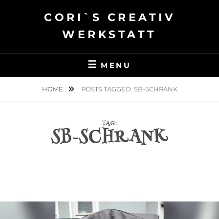
Skip
CORI`S CREATIV
to
content
WERKSTATT
MENU
HOME
POSTS TAGGED
SB-SCHRANK
TAG:
SB-SCHRANK