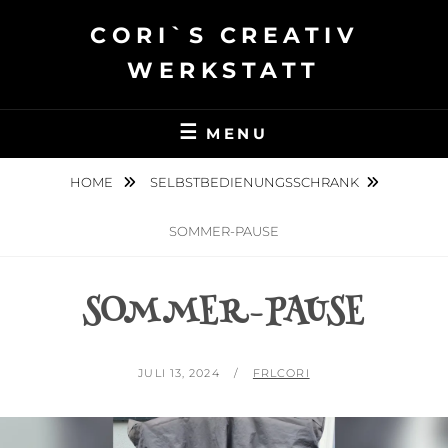
Skip
CORI`S CREATIV
to
content
WERKSTATT
MENU
HOME
SELBSTBEDIENUNGSSCHRANK
SOMMER-PAUSE
SOMMER-PAUSE
POSTED
BY
JULI 13, 2024
FRLCORI
ON