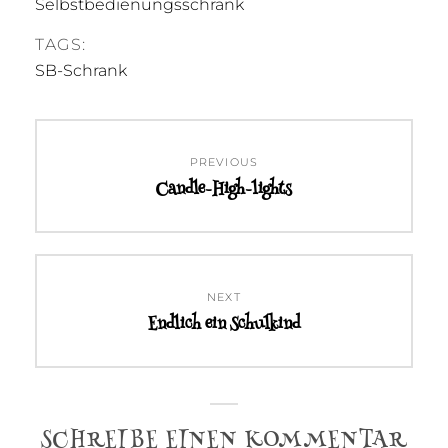
Selbstbedienungsschrank
TAGS:
SB-Schrank
Beitragsnavigation
PREVIOUS
Candle-High-lights
Previous
post:
NEXT
Endlich ein Schulkind
Next
post:
SCHREIBE EINEN KOMMENTAR